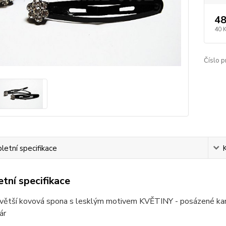
48
40 
Číslo p
etní specifikace
tní specifikace
* větší kovová spona s lesklým motivem KVĚTINY - posázené kam
ár