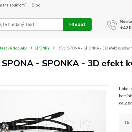
hrana soukromí
Blog
Nevíte
Hledat
+420
lasové doplnky
SPONKY
dívčí SPONA - SPONKA - 3D efekt květiny >
í SPONA - SPONKA - 3D efekt kv
I.jako
kamínk
celý p
Dos