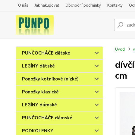
O nás
Jak nakupovat
Obchodní podmínky
Kontakty
Oc
Úvod
v
PUNČOCHÁČE dětské
dívč
LEGÍNY dětské
cm
Ponožky kotníkové (nízké)
Ponožky klasické
LEGÍNY dámské
PUNČOCHÁČE dámské
PODKOLENKY