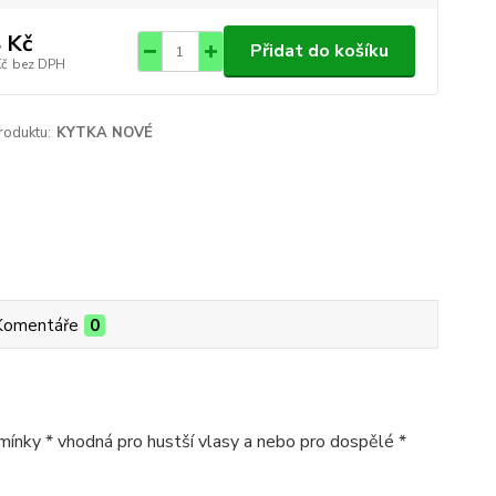
 Kč
Přidat do košíku
Kč
bez DPH
roduktu:
KYTKA NOVÉ
Komentáře
0
ínky * vhodná pro hustší vlasy a nebo pro dospělé *