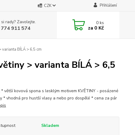
Přihlášení
CZK
 si rady? Zavolejte.
0
ks
za
0 Kč
 774 911 574
 varianta BÍLÁ > 6,5 cm
ětiny > varianta BÍLÁ > 6,5
st * větší kovová spona s lesklým motivem KVĚTINY - posázené
y * vhodná pro hustší vlasy a nebo pro dospělé * cena za pár
opis
tupnost
Skladem