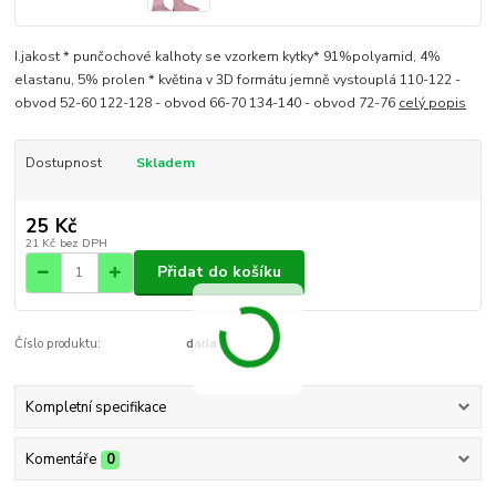
I.jakost * punčochové kalhoty se vzorkem kytky* 91%polyamid, 4%
elastanu, 5% prolen * květina v 3D formátu jemně vystouplá 110-122 -
obvod 52-60 122-128 - obvod 66-70 134-140 - obvod 72-76
celý popis
Dostupnost
Skladem
25 Kč
21 Kč
bez DPH
Přidat do košíku
Číslo produktu:
daria 3
Kompletní specifikace
Komentáře
0