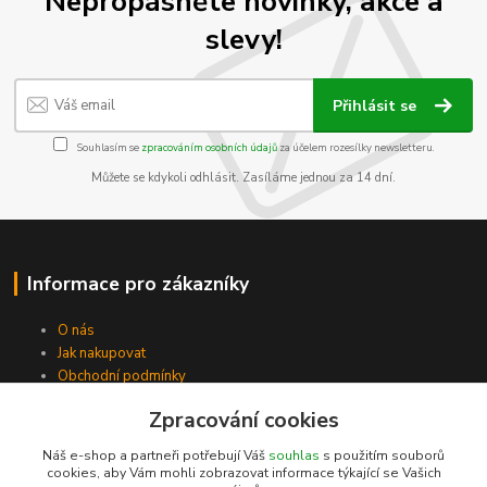
Nepropásněte novinky, akce a
slevy!
Přihlásit se
Souhlasím se
zpracováním osobních údajů
za účelem rozesílky newsletteru.
Můžete se kdykoli odhlásit. Zasíláme jednou za 14 dní.
Informace pro zákazníky
O nás
Jak nakupovat
Obchodní podmínky
Kontakty
Zpracování cookies
Náš e-shop a partneři potřebují Váš
souhlas
s použitím souborů
cookies, aby Vám mohli zobrazovat informace týkající se Vašich