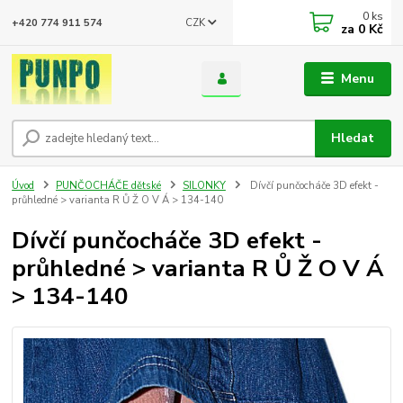
0
ks
CZK
+420 774 911 574
za
0 Kč
Menu
Hledat
Úvod
PUNČOCHÁČE dětské
SILONKY
Dívčí punčocháče 3D efekt -
průhledné > varianta R Ů Ž O V Á > 134-140
Dívčí punčocháče 3D efekt -
průhledné > varianta R Ů Ž O V Á
> 134-140