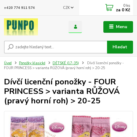
0
ks
CZK
+420 774 911 574
za
0 Kč
Menu
Hledat
Úvod
Ponožky klasické
DĚTSKÉ (17-35)
Dívčí licenční ponožky -
FOUR PRINCESS > varianta RŮŽOVÁ (pravý horní roh) > 20-25
Dívčí licenční ponožky - FOUR
PRINCESS > varianta RŮŽOVÁ
(pravý horní roh) > 20-25