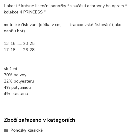
I.jakost * krásné licenční ponožky * součástí ochranný hologram *
kolekce 4 PRINCESS *
metrické číslování (délka v cm)........ francouzské číslování (jako
např.u bot)
13-16 ...... 20-25
17-18 ...... 26-28
složení:
70% balvny
22% polyesteru
4% polyamidu
4% elastanu
Zboží zařazeno v kategoriích
Ponožky klasické