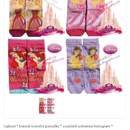
I.jakost * krásné licenční ponožky * součástí ochranný hologram *