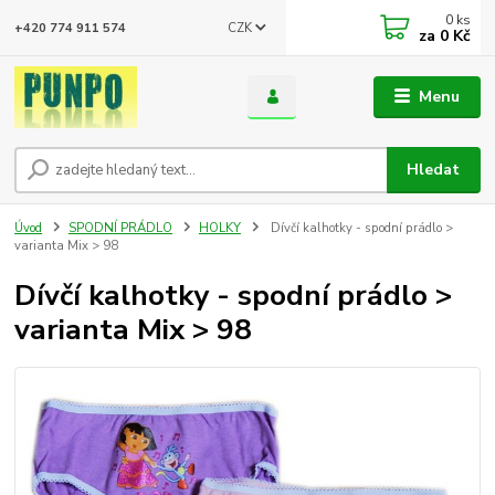
0
ks
CZK
+420 774 911 574
za
0 Kč
Menu
Hledat
Úvod
SPODNÍ PRÁDLO
HOLKY
Dívčí kalhotky - spodní prádlo >
varianta Mix > 98
Dívčí kalhotky - spodní prádlo >
varianta Mix > 98