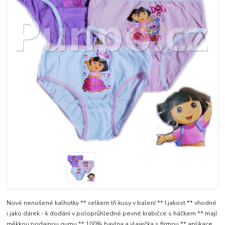
Nové nenošené kalhotky ** celkem tři kusy v balení ** I.jakost ** vhodné
i jako dárek - k dodání v poloprůhledné pevné krabičce s háčkem ** mají
měkkou podajnou gumu ** 100% bavlna a vlaječka s firmou ** aplikace