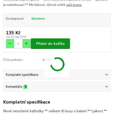
je nažehlovací ** Mix fialové, růžové a bílé
celý popis
Dostupnost
Skladem
135 Kč
112 Kč
bez DPH
Přidat do košíku
Číslo produktu:
DORA
Kompletní specifikace
Komentáře
0
Kompletní specifikace
Nové nenošené kalhotky ** celkem tři kusy v balení ** I.jakost **