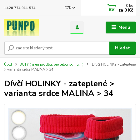
0
ks
CZK
+420 774 911 574
za
0 Kč
Menu
Hledat
Úvod
BOTY (nejen pro děti, pro celou rodinu,.,,)
Dívčí HOLINKY - zateplené
> varianta srdce MALINA > 34
Dívčí HOLINKY - zateplené >
varianta srdce MALINA > 34