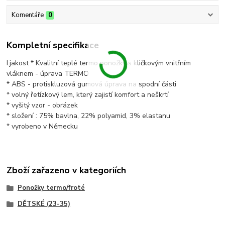
Komentáře
0
Kompletní specifikace
I.jakost * Kvalitní teplé termo ponožky s kličkovým vnitřním
vláknem - úprava TERMO
* ABS - protiskluzová gumová úprava na spodní části
* volný řetízkový lem, který zajistí komfort a neškrtí
* vyšitý vzor - obrázek
* složení : 75% bavlna, 22% polyamid, 3% elastanu
* vyrobeno v Německu
Zboží zařazeno v kategoriích
Ponožky termo/froté
DĚTSKÉ (23-35)