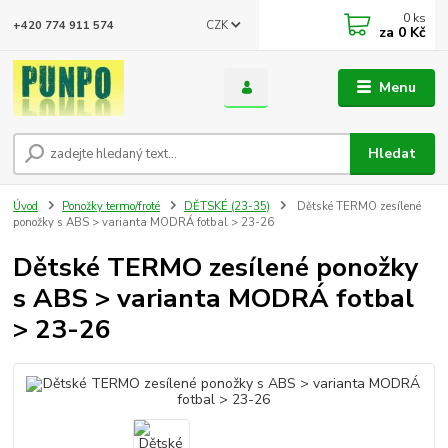
0
ks
CZK
+420 774 911 574
za
0 Kč
Menu
Hledat
Úvod
Ponožky termo/froté
DĚTSKÉ (23-35)
Dětské TERMO zesílené
ponožky s ABS > varianta MODRÁ fotbal > 23-26
Dětské TERMO zesílené ponožky
s ABS > varianta MODRÁ fotbal
> 23-26