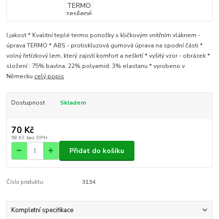
I.jakost * Kvalitní teplé termo ponožky s kličkovým vnitřním vláknem -
úprava TERMO * ABS - protiskluzová gumová úprava na spodní části *
volný řetízkový lem, který zajistí komfort a neškrtí * vyšitý vzor - obrázek *
složení : 75% bavlna, 22% polyamid, 3% elastanu * vyrobeno v
Německu
celý popis
Dostupnost
Skladem
70 Kč
58 Kč
bez DPH
Přidat do košíku
Číslo produktu:
3134
Kompletní specifikace