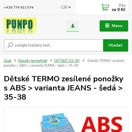
0
ks
CZK
+420 774 911 574
za
0 Kč
Menu
Hledat
Úvod
Ponožky termo/froté
DĚTSKÉ (23-35)
Dětské TERMO zesílené
ponožky s ABS > varianta JEANS - šedá > 35-38
Dětské TERMO zesílené ponožky
s ABS > varianta JEANS - šedá >
35-38