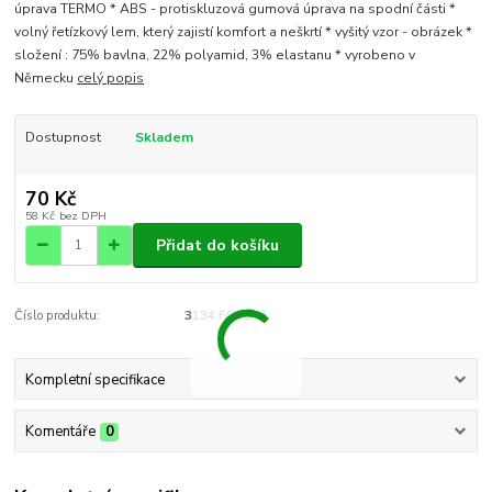
úprava TERMO * ABS - protiskluzová gumová úprava na spodní části *
volný řetízkový lem, který zajistí komfort a neškrtí * vyšitý vzor - obrázek *
složení : 75% bavlna, 22% polyamid, 3% elastanu * vyrobeno v
Německu
celý popis
Dostupnost
Skladem
70 Kč
58 Kč
bez DPH
Přidat do košíku
Číslo produktu:
3134 FOTBAL
Kompletní specifikace
Komentáře
0