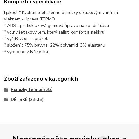
Kompletní specifikace
I.jakost * Kvalitní teplé termo ponožky s kličkovým vnitřním
vláknem - úprava TERMO
* ABS - protiskluzová gumová úprava na spodní části
* volný řetízkový lem, který zajistí komfort a neškrtí
* vyšitý vzor - obrázek
* složení : 75% bavlna, 22% polyamid, 3% elastanu
* vyrobeno v Německu
Zboží zařazeno v kategoriích
Ponožky termo/froté
DĚTSKÉ (23-35)