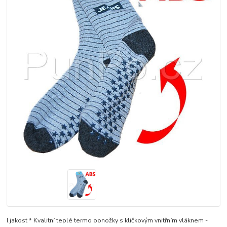
I.jakost * Kvalitní teplé termo ponožky s kličkovým vnitřním vláknem -