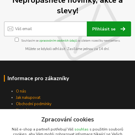
Nepropásněte novinky, akce a
slevy!
Přihlásit se
Souhlasím se
zpracováním osobních údajů
za účelem rozesílky newsletteru.
Můžete se kdykoli odhlásit. Zasíláme jednou za 14 dní.
Informace pro zákazníky
O nás
Jak nakupovat
Obchodní podmínky
Kontakty
Zpracování cookies
Náš e-shop a partneři potřebují Váš
souhlas
s použitím souborů
cookies, aby Vám mohli zobrazovat informace týkající se Vašich