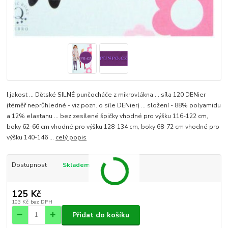
I.jakost ... Dětské SILNÉ punčocháče z mikrovlákna ... síla 120 DENier
(téměř neprůhledné - viz pozn. o síle DENier) ... složení - 88% polyamidu
a 12% elastanu ... bez zesílené špičky vhodné pro výšku 116-122 cm,
boky 62-66 cm vhodné pro výšku 128-134 cm, boky 68-72 cm vhodné pro
výšku 140-146 ...
celý popis
Dostupnost
Skladem
125 Kč
103 Kč
bez DPH
Přidat do košíku