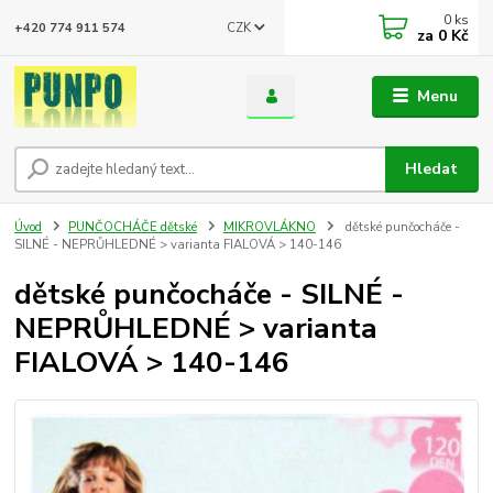
0
ks
CZK
+420 774 911 574
za
0 Kč
Menu
Hledat
Úvod
PUNČOCHÁČE dětské
MIKROVLÁKNO
dětské punčocháče -
SILNÉ - NEPRŮHLEDNÉ > varianta FIALOVÁ > 140-146
dětské punčocháče - SILNÉ -
NEPRŮHLEDNÉ > varianta
FIALOVÁ > 140-146