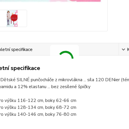
etní specifikace
tní specifikace
... Dětské SILNÉ punčocháče z mikrovlákna ... síla 120 DENier (témě
midu a 12% elastanu ... bez zesílené špičky
ro výšku 116-122 cm, boky 62-66 cm
ro výšku 128-134 cm, boky 68-72 cm
ro výšku 140-146 cm, boky 76-80 cm