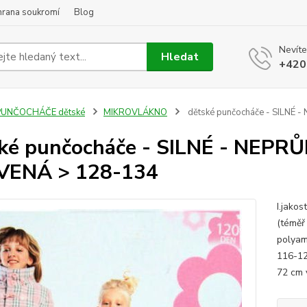
hrana soukromí
Blog
Nevíte
Hledat
+420
PUNČOCHÁČE dětské
MIKROVLÁKNO
dětské punčocháče - SILNÉ 
ké punčocháče - SILNÉ - NEPR
VENÁ > 128-134
I.jakos
(téměř 
polyam
116-12
72 cm 