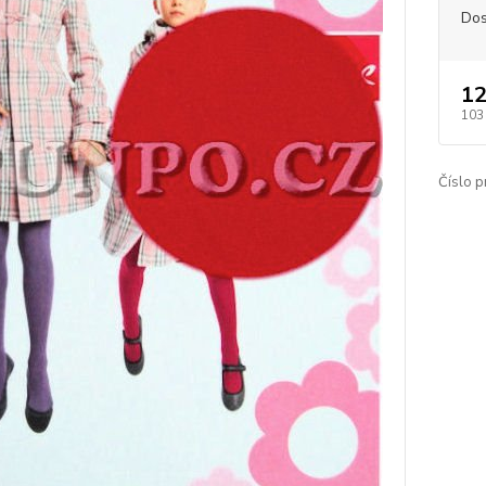
Dos
12
103
Číslo p