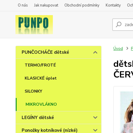
O nás
Jak nakupovat
Obchodní podmínky
Kontakty
Oc
Úvod
PUNČOCHÁČE dětské
děts
TERMO/FROTÉ
ČER
KLASICKÉ úplet
SILONKY
MIKROVLÁKNO
LEGÍNY dětské
Ponožky kotníkové (nízké)