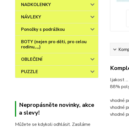
NADKOLENKY
NÁVLEKY
Ponožky s podrážkou
BOTY (nejen pro děti, pro celou
rodinu,.,,)
Kompl
OBLEČENÍ
Komple
PUZZLE
I.jakost 
88% polya
vhodné p
Nepropásněte novinky, akce
vhodné p
a slevy!
vhodné p
Můžete se kdykoli odhlásit. Zasíláme