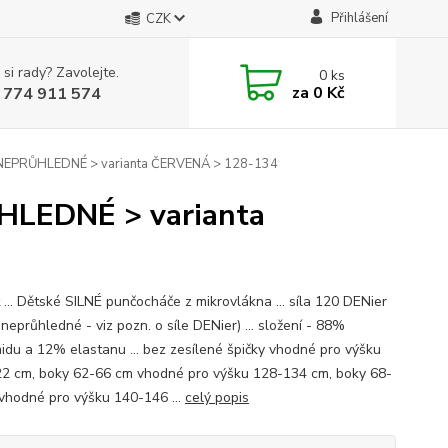
Přihlášení
CZK
 si rady? Zavolejte.
0
ks
za
0 Kč
 774 911 574
- NEPRŮHLEDNÉ > varianta ČERVENÁ > 128-134
ŮHLEDNÉ > varianta
t ... Dětské SILNÉ punčocháče z mikrovlákna ... síla 120 DENier
neprůhledné - viz pozn. o síle DENier) ... složení - 88%
idu a 12% elastanu ... bez zesílené špičky vhodné pro výšku
2 cm, boky 62-66 cm vhodné pro výšku 128-134 cm, boky 68-
vhodné pro výšku 140-146 ...
celý popis