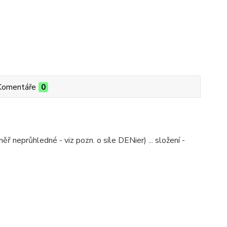
Komentáře
0
ř neprůhledné - viz pozn. o síle DENier) ... složení -