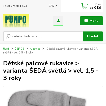
0
ks
CZK
+420 774 911 574
za
0 Kč
Menu
Hledat
Úvod
ČEPICE
rukavice
Dětské palcové rukavice > varianta ŠEDÁ
světlá > vel. 1,5 - 3 roky
Dětské palcové rukavice >
varianta ŠEDÁ světlá > vel. 1,5 -
3 roky