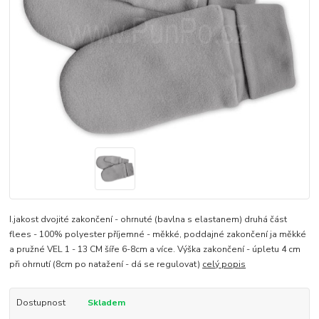
I.jakost dvojité zakončení - ohrnuté (bavlna s elastanem) druhá část
flees - 100% polyester příjemné - měkké, poddajné zakončení ja měkké
a pružné VEL 1 - 13 CM šíře 6-8cm a více. Výška zakončení - úpletu 4 cm
při ohrnutí (8cm po natažení - dá se regulovat)
celý popis
Dostupnost
Skladem