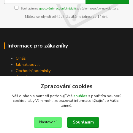
Souhlasím se
zpracováním osobních údajů
za účelem rozesílky newsletteru.
Můžete se kdykoli odhlásit. Zasíláme jednou za 14 dní.
Informace pro zákazníky
O nás
Jak nakupovat
Obchodní podmínky
Kontakty
Zpracování cookies
Náš e-shop a partneři potřebují Váš
souhlas
s použitím souborů
cookies, aby Vám mohli zobrazovat informace týkající se Vašich
zájmů.
Souhlasím
Nastavení