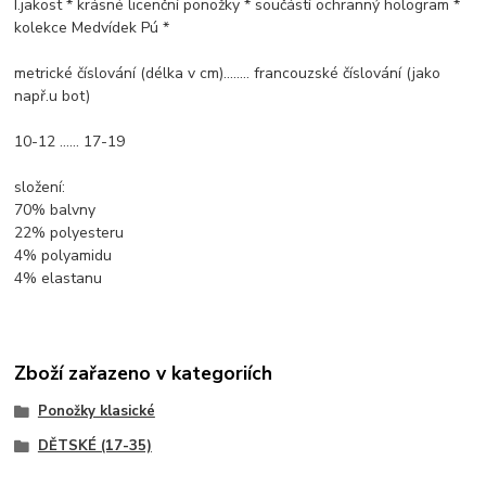
I.jakost * krásné licenční ponožky * součástí ochranný hologram *
kolekce Medvídek Pú *
metrické číslování (délka v cm)........ francouzské číslování (jako
např.u bot)
10-12 ...... 17-19
složení:
70% balvny
22% polyesteru
4% polyamidu
4% elastanu
Zboží zařazeno v kategoriích
Ponožky klasické
DĚTSKÉ (17-35)