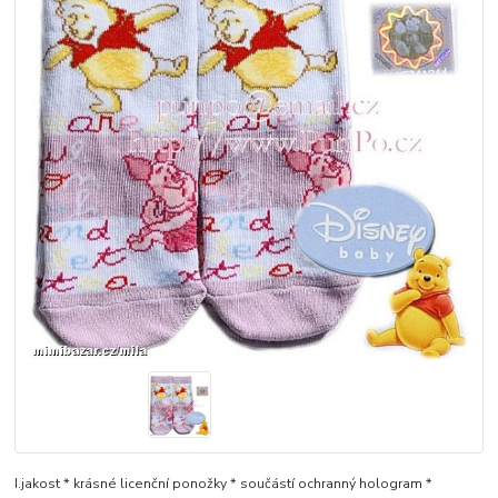
I.jakost * krásné licenční ponožky * součástí ochranný hologram *