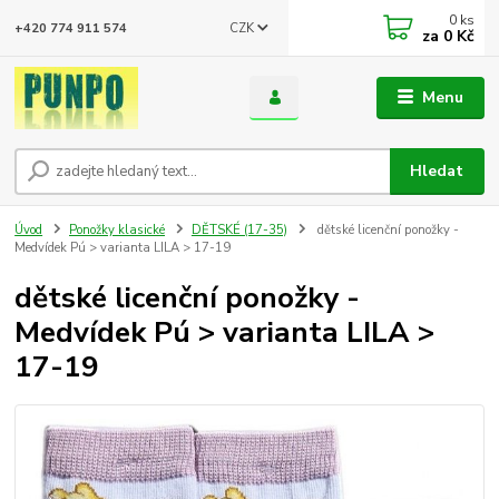
0
ks
CZK
+420 774 911 574
za
0 Kč
Menu
Hledat
Úvod
Ponožky klasické
DĚTSKÉ (17-35)
dětské licenční ponožky -
Medvídek Pú > varianta LILA > 17-19
dětské licenční ponožky -
Medvídek Pú > varianta LILA >
17-19