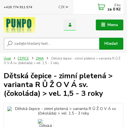
0
ks
CZK
+420 774 911 574
za
0 Kč
Menu
Hledat
Úvod
ČEPICE
ZIMA
Dětská čepice - zimní pletená > varianta R Ů Ž
O V Á sv. (čokoláda) > vel. 1,5 - 3 roky
Dětská čepice - zimní pletená >
varianta R Ů Ž O V Á sv.
(čokoláda) > vel. 1,5 - 3 roky