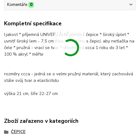
Komentáře
0
Kompletní specifikace
I.jakost * příjemná UNIVERZÁLNÍ pletená čepice * široký úplet *
uvnitř široký lem - 7,5 cm flísu ton v tonu s čepicí, aby netlačila na
čele * pružná - vrací se tvar * vhodné od ccca 1 roku do 3 let *
100 % akryl * měřte
rozměry ccca - jedná se o velmi pružný materiál, který zachovává
stále svůj tvar a elasticitidu
výška 21 cm, šíře 22-27 cm
Zboží zařazeno v kategoriích
ČEPICE