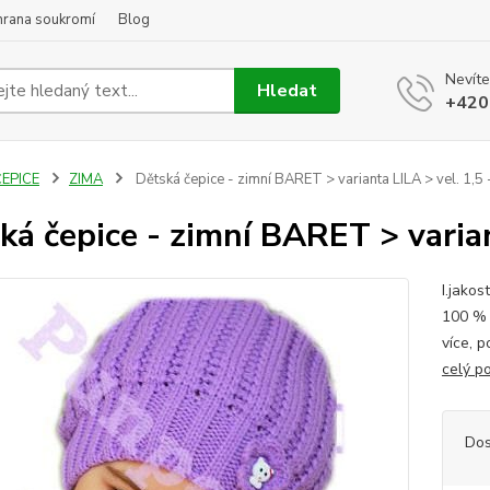
hrana soukromí
Blog
Nevíte
Hledat
+420
ČEPICE
ZIMA
Dětská čepice - zimní BARET > varianta LILA > vel. 1,5 
ká čepice - zimní BARET > variant
I.jakos
100 % a
více, 
celý p
Dos