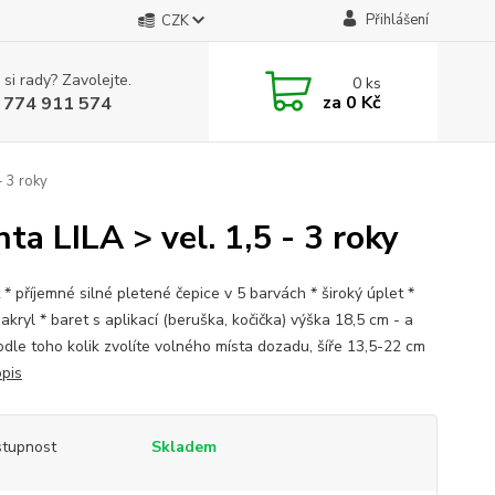
Přihlášení
CZK
 si rady? Zavolejte.
0
ks
za
0 Kč
 774 911 574
- 3 roky
a LILA > vel. 1,5 - 3 roky
t * příjemné silné pletené čepice v 5 barvách * široký úplet *
kryl * baret s aplikací (beruška, kočička) výška 18,5 cm - a
podle toho kolik zvolíte volného místa dozadu, šíře 13,5-22 cm
opis
tupnost
Skladem