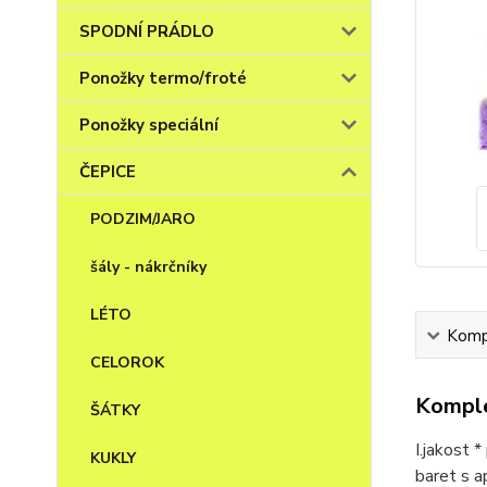
SPODNÍ PRÁDLO
Ponožky termo/froté
Ponožky speciální
ČEPICE
PODZIM/JARO
šály - nákrčníky
LÉTO
Kompl
CELOROK
Komple
ŠÁTKY
I.jakost 
KUKLY
baret s ap