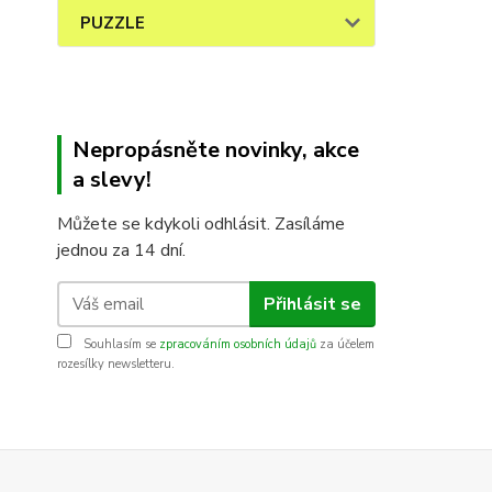
PUZZLE
Nepropásněte novinky, akce
a slevy!
Můžete se kdykoli odhlásit. Zasíláme
jednou za 14 dní.
Přihlásit se
Souhlasím se
zpracováním osobních údajů
za účelem
rozesílky newsletteru.