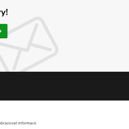
y!
obrazovat informace