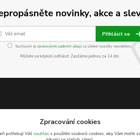
epropásněte novinky, akce a slev
Přihlásit se
Souhlasím se
zpracováním osobních údajů
za účelem rozesílky newsletteru.
Můžete se kdykoli odhlásit. Zasíláme jednou za 14 dní.
Zpracování cookies
eři potřebují Váš
souhlas
s použitím souborů cookies, aby Vám mohli z
týkající se Vašich zájmů.