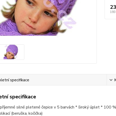
23
193
etní specifikace
tní specifikace
* příjemné silné pletené čepice v 5 barvách * široký úplet * 100 %
likací (beruška, kočička)