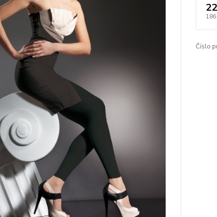
22
186
Číslo p