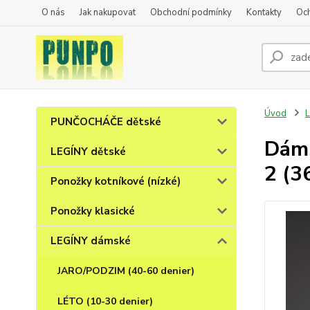
O nás
Jak nakupovat
Obchodní podmínky
Kontakty
Oc
Úvod
PUNČOCHÁČE dětské
Dáms
LEGÍNY dětské
2 (3
Ponožky kotníkové (nízké)
Ponožky klasické
LEGÍNY dámské
JARO/PODZIM (40-60 denier)
LÉTO (10-30 denier)