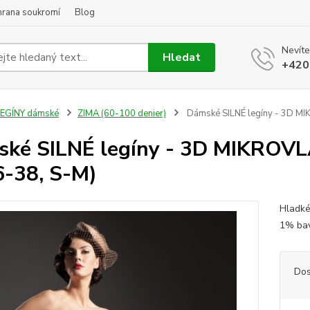
hrana soukromí
Blog
Nevíte
Hledat
+420
LEGÍNY dámské
ZIMA (60-100 denier)
Dámské SILNÉ legíny - 3D MI
ké SILNÉ legíny - 3D MIKROV
6-38, S-M)
Hladké
1% ba
Dos