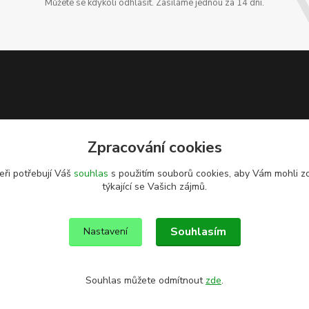
Můžete se kdykoli odhlásit. Zasíláme jednou za 14 dní.
Zpracování cookies
eři potřebují Váš
souhlas
s použitím souborů cookies, aby Vám mohli z
týkající se Vašich zájmů.
Souhlasím
Nastavení
Souhlas můžete odmítnout
zde
.