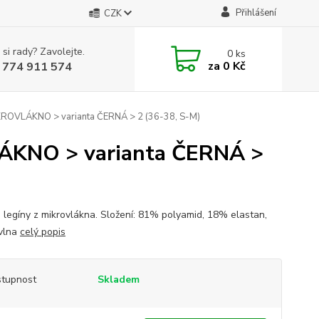
Přihlášení
CZK
 si rady? Zavolejte.
0
ks
za
0 Kč
 774 911 574
KROVLÁKNO > varianta ČERNÁ > 2 (36-38, S-M)
LÁKNO > varianta ČERNÁ >
 legíny z mikrovlákna. Složení: 81% polyamid, 18% elastan,
vlna
celý popis
tupnost
Skladem