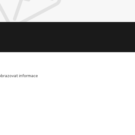
obrazovat informace
Vytvořeno na
Eshop-rychle.cz