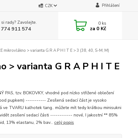
Přihlášení
CZK
 si rady? Zavolejte.
0
ks
za
0 Kč
 774 911 574
krovlákno > varianta G R A P H I T E > 3 (38, 40, S-M, M)
> varianta G R A P H I T E
Ý PAS, tzv. BOKOVKY, vhodné pod nízko střižené oblečení
 pod pupkem) ----------- Zesílená sedací část je vysoko
ná ve TVARU kalhotek tang.. můžete mít tedy krátkou minisukni
vidět zesílení sedací části ------------ nové, I jakostní ** 85%
id, 13% elastanu, 2% bav...
celý popis