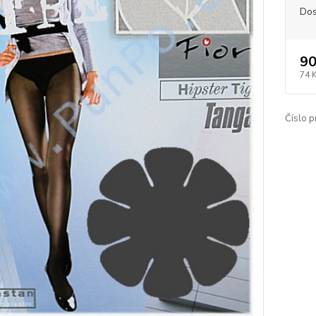
Dos
90
74 
Číslo p