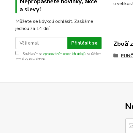
Nepropásněte novinky, akce
u velikos
a slevy!
Můžete se kdykoli odhlásit. Zasíláme
jednou za 14 dní.
Přihlásit se
Zboží 
Souhlasím se
zpracováním osobních údajů
za účelem
PUNČ
rozesílky newsletteru.
N