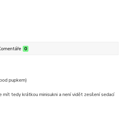
Komentáře
0
 pod pupkem)
mít tedy krátkou minisukni a není vidět zesílení sedací