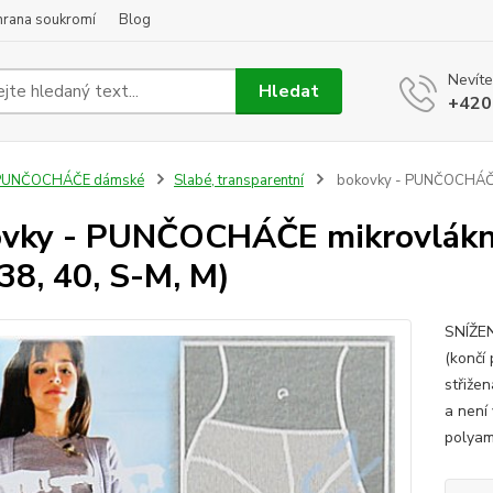
hrana soukromí
Blog
Nevíte
Hledat
+420
PUNČOCHÁČE dámské
Slabé, transparentní
bokovky - PUNČOCHÁČE mi
vky - PUNČOCHÁČE mikrovlákno 
(38, 40, S-M, M)
SNÍŽEN
(končí
střiže
a není 
polyam