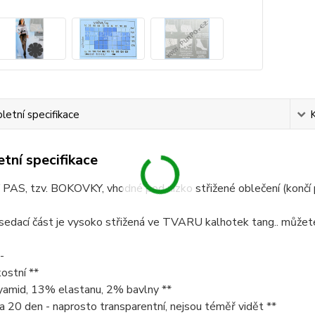
etní specifikace
tní specifikace
PAS, tzv. BOKOVKY, vhodné pod nízko střižené oblečení (končí
sedací část je vysoko střižená ve TVARU kalhotek tang.. můžete 
-
kostní **
amid, 13% elastanu, 2% bavlny **
na 20 den - naprosto transparentní, nejsou téměř vidět **