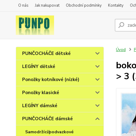
O nás
Jak nakupovat
Obchodní podmínky
Kontakty
Oc
Úvod
PUNČOCHÁČE dětské
boko
LEGÍNY dětské
> 3 
Ponožky kotníkové (nízké)
Ponožky klasické
LEGÍNY dámské
PUNČOCHÁČE dámské
Samodržící/podvazkové