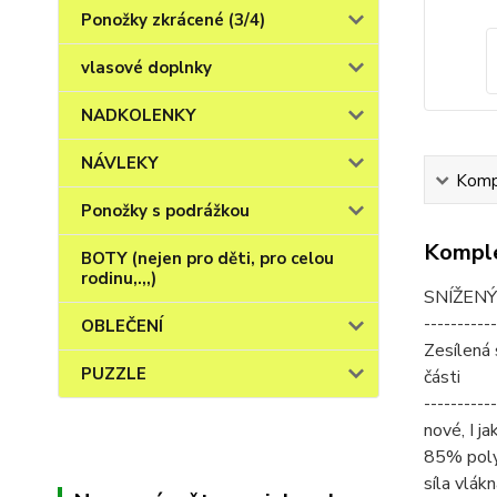
Ponožky zkrácené (3/4)
vlasové doplnky
NADKOLENKY
NÁVLEKY
Kompl
Ponožky s podrážkou
Komple
BOTY (nejen pro děti, pro celou
rodinu,.,,)
SNÍŽENÝ 
-----------
OBLEČENÍ
Zesílená 
PUZZLE
části
-----------
nové, I ja
85% poly
síla vlák