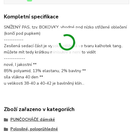
Kompletní specifikace
SNÍŽENÝ PAS, tzv. BOKOVKY, vhodné pod nízko střižené oblečení
(končí pod pupkem)
-----------
Zesílená sedací část je vysoko střižená ve tvaru kalhotek tang..
můžete mít tedy krátkou minisukni a není to vidět
------------
nové, I jakostní **
85% polyamid, 13% elastanu, 2% bavlny **
síla vlákna 40 den **
u velikosti 38-40 a 40-42 je bavlněný klín...
Zboží zařazeno v kategoriích
PUNČOCHÁČE dámské
Polosilné, poloprůhledné