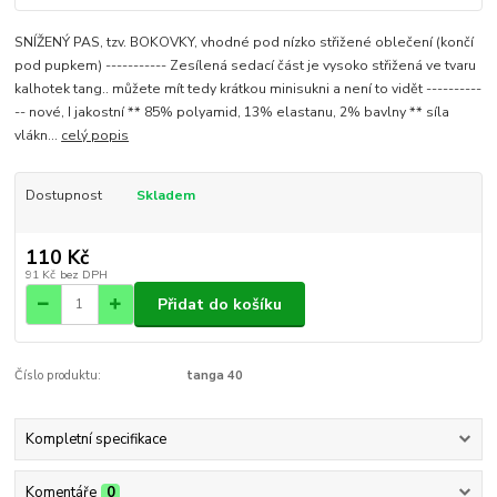
SNÍŽENÝ PAS, tzv. BOKOVKY, vhodné pod nízko střižené oblečení (končí
pod pupkem) ----------- Zesílená sedací část je vysoko střižená ve tvaru
kalhotek tang.. můžete mít tedy krátkou minisukni a není to vidět ----------
-- nové, I jakostní ** 85% polyamid, 13% elastanu, 2% bavlny ** síla
vlákn...
celý popis
Dostupnost
Skladem
110 Kč
91 Kč
bez DPH
Přidat do košíku
Číslo produktu:
tanga 40
Kompletní specifikace
Komentáře
0