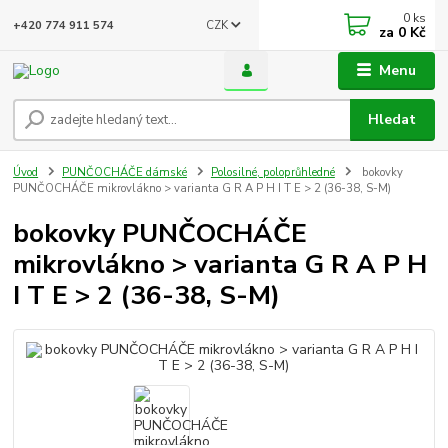
0
ks
CZK
+420 774 911 574
za
0 Kč
Menu
Hledat
Úvod
PUNČOCHÁČE dámské
Polosilné, poloprůhledné
bokovky
PUNČOCHÁČE mikrovlákno > varianta G R A P H I T E > 2 (36-38, S-M)
bokovky PUNČOCHÁČE
mikrovlákno > varianta G R A P H
I T E > 2 (36-38, S-M)