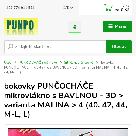
0
ks
CZK
+420 774 911 574
za
0 Kč
Menu
Hledat
Úvod
PUNČOCHÁČE dámské
Silné, neprůhledné
bokovky
PUNČOCHÁČE mikrovlákno s BAVLNOU - 3D > varianta MALINA > 4 (40, 42,
44, M-L, L)
bokovky PUNČOCHÁČE
mikrovlákno s BAVLNOU - 3D >
varianta MALINA > 4 (40, 42, 44,
M-L, L)