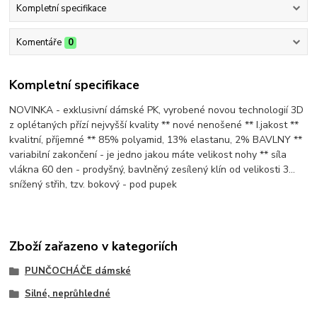
Kompletní specifikace
Komentáře
0
Kompletní specifikace
NOVINKA - exklusivní dámské PK, vyrobené novou technologií 3D
z oplétaných přízí nejvyšší kvality ** nové nenošené ** I.jakost **
kvalitní, příjemné ** 85% polyamid, 13% elastanu, 2% BAVLNY **
variabilní zakončení - je jedno jakou máte velikost nohy ** síla
vlákna 60 den - prodyšný, bavlněný zesílený klín od velikosti 3...
snížený střih, tzv. bokový - pod pupek
Zboží zařazeno v kategoriích
PUNČOCHÁČE dámské
Silné, neprůhledné