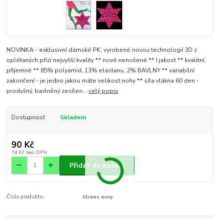
NOVINKA - exklusivní dámské PK, vyrobené novou technologií 3D z
oplétaných přízí nejvyšší kvality ** nové nenošené ** I.jakost ** kvalitní,
příjemné ** 85% polyamid, 13% elastanu, 2% BAVLNY ** variabilní
zakončení - je jedno jakou máte velikost nohy ** síla vlákna 60 den -
prodyšný, bavlněný zesílen...
celý popis
Dostupnost
Skladem
90 Kč
74 Kč
bez DPH
Přidat do košíku
Číslo produktu:
street emy